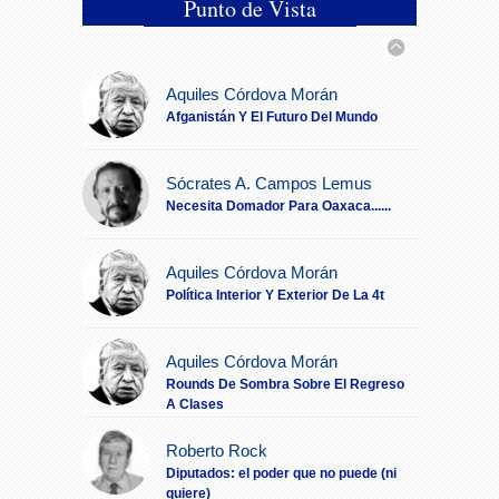
Punto de Vista
(solapa activa)
Conoce Cómo Combatir el Tilt
15:59
Emocional en el Trading Según los
Psicólogos Especializados.
Aquiles Córdova Morán
Afganistán Y El Futuro Del Mundo
Las Muñecas Hiperrealistas:
15:00
Innovación en el Arte Contemporáneo y
la Compañía Emocional
Sócrates A. Campos Lemus
Necesita Domador Para Oaxaca......
Instagram en México: El
19:55
Impacto Real de Tener Seguidores
Aquiles Córdova Morán
Activos en 2025
Política Interior Y Exterior De La 4t
Los eventos deportivos más
14:56
esperados de 2026: un año lleno de
Aquiles Córdova Morán
emociones para los fans mexicanos
Rounds De Sombra Sobre El Regreso
A Clases
Conoce Cómo Gestionar el
12:53
Riesgo Según los Traders Profesionales
Roberto Rock
El eliminador de fondos que tu
Diputados: el poder que no puede (ni
10:46
quiere)
grabación necesita (antes de que se vea