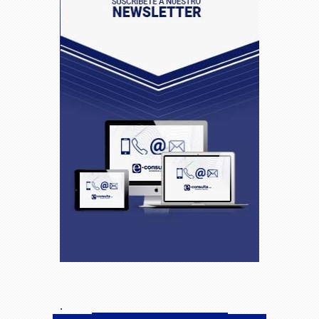
El Mundial 2026 como motor
17:24
económico: cuánto dinero mueve el
fútbol cuando el anfitrión eres tú
Cláusulas ilegales en pólizas de
10:36
seguro: lo que las aseguradoras no
quieren que sepas
¿Qué zona de Puerto
16:28
Escondido te conviene? Guía rápida
según tu plan: playa, comida,
tranquilidad o conectividad
Descubre Mina Clavero: Ríos
14:59
Cristalinos y Sierras que Rivalizan con
los Paisajes de Chiapas
La revolución digital en el
11:48
comercio mayorista: Cómo la
Inteligencia Artificial está transformando
.
la preventa en Argentina