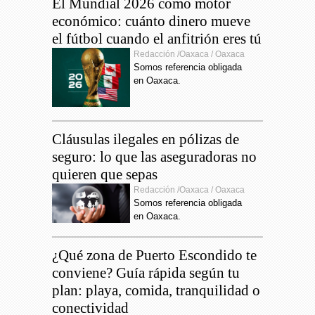
El Mundial 2026 como motor
La Vinotinto y el sueño
15:04
económico: cuánto dinero mueve
mundialista vía repechaje
el fútbol cuando el anfitrión eres tú
Redacción /Oaxaca / Oaxaca
Somos referencia obligada
en Oaxaca.
Cláusulas ilegales en pólizas de
seguro: lo que las aseguradoras no
quieren que sepas
Redacción /Oaxaca / Oaxaca
Somos referencia obligada
en Oaxaca.
¿Qué zona de Puerto Escondido te
conviene? Guía rápida según tu
plan: playa, comida, tranquilidad o
conectividad