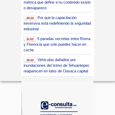
a
métrica que define si tu contenido existe
o desaparece
c
Por qué la capacitación
20:24
inmersiva está redefiniendo la seguridad
industrial
a
5 paradas secretas entre Roma
11:53
y Florencia que solo puedes hacer en
.
coche
Vehículos dañados por
18:22
inundaciones del Istmo de Tehuantepec
c
reaparecen en lotes de Oaxaca capital
sin marca de siniestro
o
Las bicicletas eléctricas que
20:00
están cambiando cómo nos movemos
en las ciudades latinoamericanas
m
Llantas en México: cómo elegir
21:45
la mejor opción y comprar con confianza