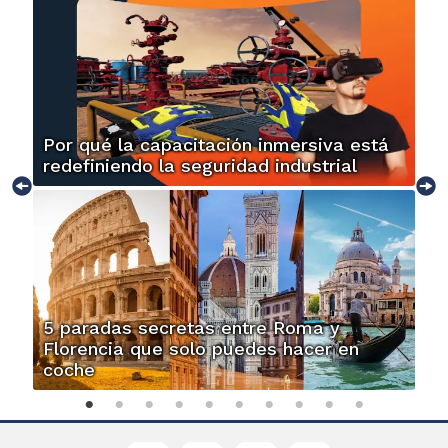
Por qué la capacitación inmersiva está
redefiniendo la seguridad industrial
5 paradas secretas entre Roma y
Florencia que solo puedes hacer en
coche