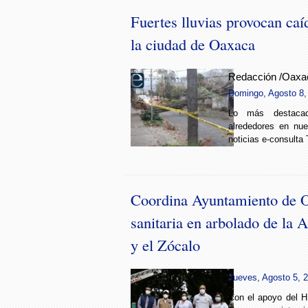
Fuertes lluvias provocan caí
la ciudad de Oaxaca
Redacción /Oaxa
Domingo, Agosto 8,
Lo más destac
alrededores en nues
noticias e-consulta 
Coordina Ayuntamiento de 
sanitaria en arbolado de la
y el Zócalo
Jueves, Agosto 5, 2
Con el apoyo del 