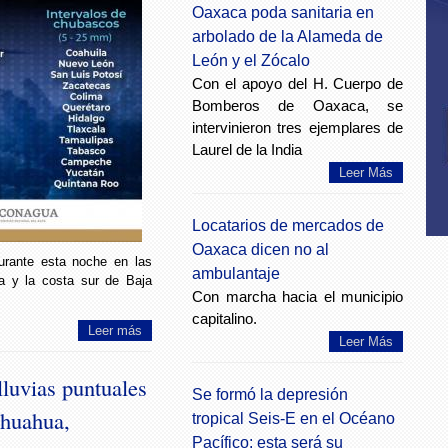
Oaxaca poda sanitaria en
arbolado de la Alameda de
León y el Zócalo
Con el apoyo del H. Cuerpo de
Bomberos de Oaxaca, se
intervinieron tres ejemplares de
Laurel de la India
Leer Más
Locatarios de mercados de
Oaxaca dicen no al
urante esta noche en las
ambulantaje
oa y la costa sur de Baja
Con marcha hacia el municipio
capitalino.
Leer más
Leer Más
lluvias puntuales
Se formó la depresión
ihuahua,
tropical Seis-E en el Océano
Pacífico: esta será su