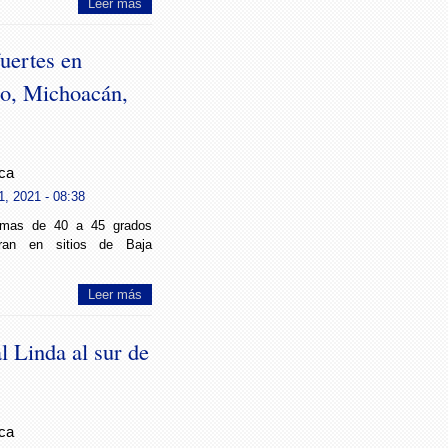
Leer más
uertes en
o, Michoacán,
ca
1, 2021 - 08:38
imas de 40 a 45 grados
ran en sitios de Baja
Leer más
l Linda al sur de
ca