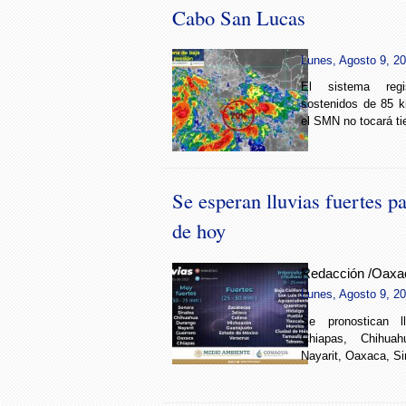
Cabo San Lucas
Lunes, Agosto 9, 20
El sistema regi
sostenidos de 85 k
el SMN no tocará ti
Se esperan lluvias fuertes p
de hoy
Redacción /Oaxa
Lunes, Agosto 9, 20
Se pronostican l
Chiapas, Chihuah
Nayarit, Oaxaca, Si