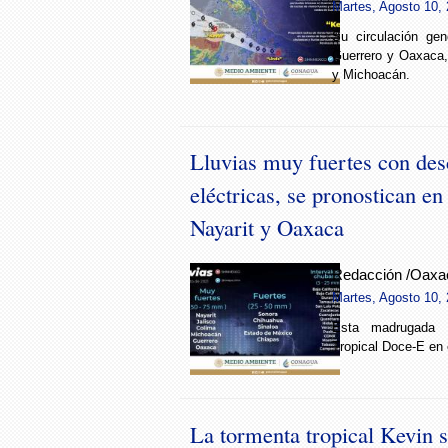
Martes, Agosto 10, 
Su circulación gen
Guerrero y Oaxaca,
y Michoacán.
Lluvias muy fuertes con des
eléctricas, se pronostican e
Nayarit y Oaxaca
Redacción /Oaxa
Martes, Agosto 10, 
Esta madrugada 
Tropical Doce-E en 
La tormenta tropical Kevin s