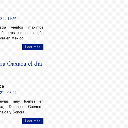
21 - 11:35
stra vientos máximos
ilómetros por hora; según
erra en México.
Leer más
ara Oaxaca el dia
ca
21 - 08:24
luvias muy fuertes en
ua, Durango, Guerrero,
naloa y Sonora
Leer más