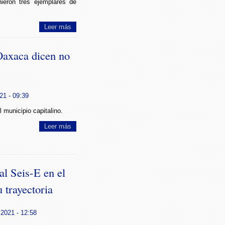
nieron tres ejemplares de
Leer más
Oaxaca dicen no
21 - 09:39
 municipio capitalino.
Leer más
al Seis-E en el
 trayectoria
 2021 - 12:58