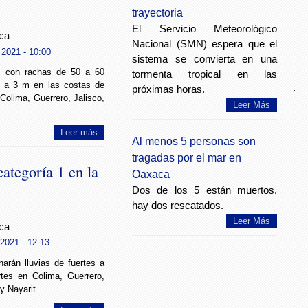
trayectoria
El Servicio Meteorológico
ca
Nacional (SMN) espera que el
 2021 - 10:00
sistema se convierta en una
s con rachas de 50 a 60
tormenta tropical en las
2 a 3 m en las costas de
.
próximas horas.
 Colima, Guerrero, Jalisco,
Leer Más
Leer más
Al menos 5 personas son
tragadas por el mar en
ategoría 1 en la
Oaxaca
Dos de los 5 están muertos,
hay dos rescatados.
Leer Más
ca
2021 - 12:13
arán lluvias de fuertes a
tes en Colima, Guerrero,
y Nayarit.