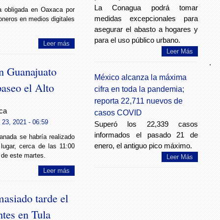
La Conagua podrá tomar
a obligada en Oaxaca por
medidas excepcionales para
neros en medios digitales
asegurar el abasto a hogares y
para el uso público urbano.
Leer más
Leer Más
.
en Guanajuato
México alcanza la máxima
aseo el Alto
cifra en toda la pandemia;
reporta 22,711 nuevos de
ca
casos COVID
23, 2021 - 06:59
Superó los 22,339 casos
informados el pasado 21 de
ranada se habría realizado
enero, el antiguo pico máximo.
lugar, cerca de las 11:00
 de este martes.
Leer Más
Leer más
asiado tarde el
ntes en Tula