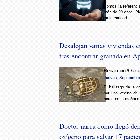
Somos la referenci
más de 20 años. Pio
en la entidad.
Desalojan varias viviendas 
tras encontrar granada en Ap
Redacción /Oaxa
Jueves, Septiembre 
El hallazgo de la g
por una vecina del 
horas de la mañana
Doctor narra como llegó dem
oxígeno para salvar 17 pacie