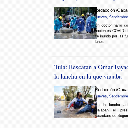
Redacción /Oaxa
Jueves, Septiembre 
Un doctor narró c
pacientes COVID de
se inundó por las fu
lunes
Tula: Rescatan a Omar Fayad
la lancha en la que viajaba
Redacción /Oaxa
Jueves, Septiembre 
En la lancha a
viajaban el pres
secretario de Segur