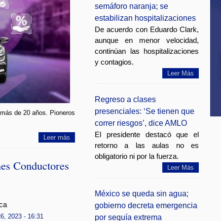
semáforo naranja; se
estabilizan hospitalizaciones
De acuerdo con Eduardo Clark,
aunque en menor velocidad,
continúan las hospitalizaciones
y contagios.
Leer Más
Regreso a clases
presenciales: ‘Se tienen que
 más de 20 años. Pioneros
correr riesgos’, dice AMLO
El presidente destacó que el
Leer más
retorno a las aulas no es
obligatorio ni por la fuerza.
nes Conductores
Leer Más
México se queda sin agua;
ca
gobierno decreta emergencia
6, 2023 - 16:31
por sequía extrema