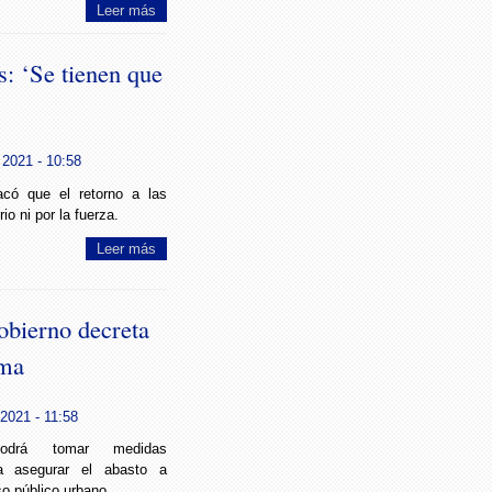
Leer más
s: ‘Se tienen que
 2021 - 10:58
acó que el retorno a las
io ni por la fuerza.
Leer más
obierno decreta
ema
2021 - 11:58
drá tomar medidas
ra asegurar el abasto a
so público urbano.