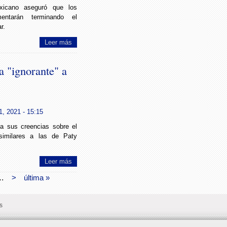
xicano aseguró que los
entarán terminando el
r.
Leer más
 "ignorante" a
1, 2021 - 15:15
ma sus creencias sobre el
similares a las de Paty
Leer más
…
>
última »
s