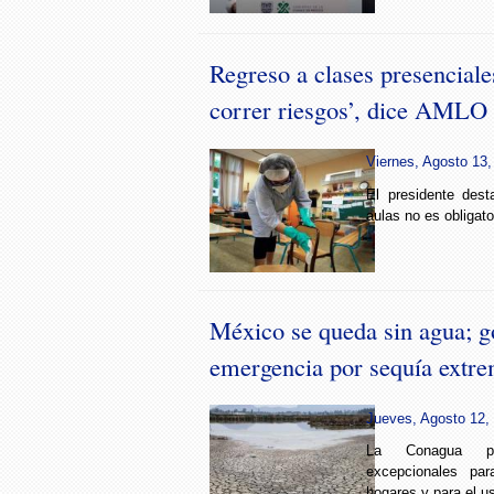
Regreso a clases presenciale
correr riesgos’, dice AMLO
Viernes, Agosto 13,
El presidente dest
aulas no es obligator
México se queda sin agua; g
emergencia por sequía extr
Jueves, Agosto 12, 
La Conagua po
excepcionales pa
hogares y para el u