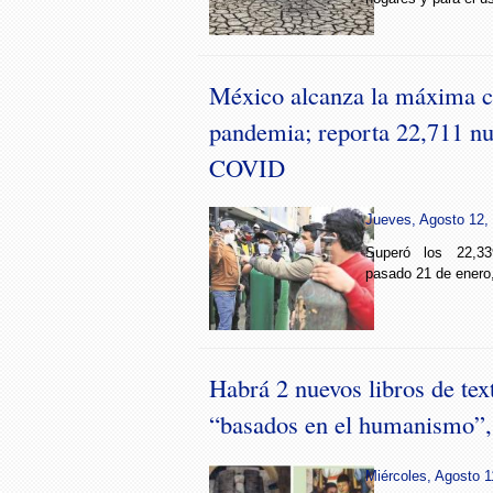
México alcanza la máxima ci
pandemia; reporta 22,711 nu
COVID
Jueves, Agosto 12, 
Superó los 22,33
pasado 21 de enero,
Habrá 2 nuevos libros de tex
“basados en el humanismo
Miércoles, Agosto 1