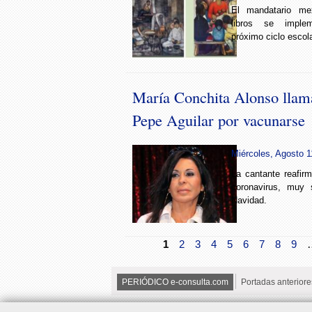
El mandatario me
libros se implem
próximo ciclo escola
María Conchita Alonso llama
Pepe Aguilar por vacunarse
Miércoles, Agosto 1
La cantante reafir
coronavirus, muy 
Navidad.
1
2
3
4
5
6
7
8
9
PERIÓDICO e-consulta.com
Portadas anteriore