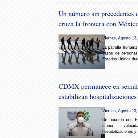
Un número sin precedentes 
cruza la frontera con Méxic
Viernes, Agosto 13,
La patrulla fronter
casos de personas 
Estados Unidos dur
CDMX permanece en semáfor
estabilizan hospitalizaciones
Viernes, Agosto 13,
De acuerdo con E
menor velocid
hospitalizaciones y