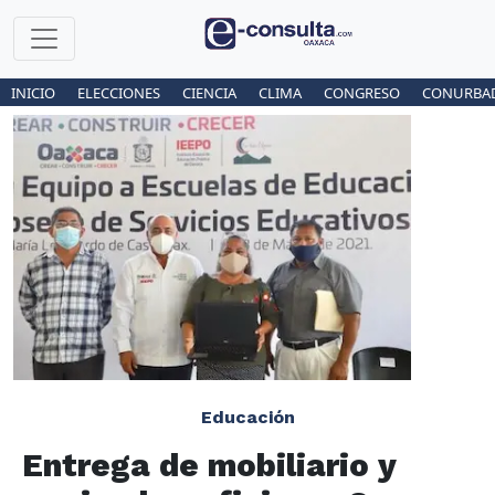
INICIO
ELECCIONES
CIENCIA
CLIMA
CONGRESO
CONURBA
Educación
Entrega de mobiliario y