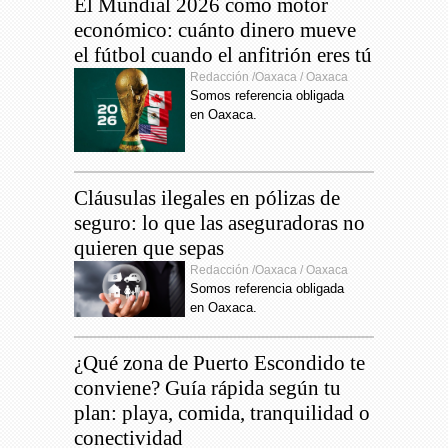
El Mundial 2026 como motor
La Vinotinto y el sueño
15:04
económico: cuánto dinero mueve
mundialista vía repechaje
el fútbol cuando el anfitrión eres tú
Redacción /Oaxaca / Oaxaca
Somos referencia obligada
en Oaxaca.
Cláusulas ilegales en pólizas de
seguro: lo que las aseguradoras no
quieren que sepas
Redacción /Oaxaca / Oaxaca
Somos referencia obligada
en Oaxaca.
¿Qué zona de Puerto Escondido te
conviene? Guía rápida según tu
plan: playa, comida, tranquilidad o
conectividad