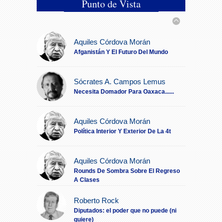
Punto de Vista
(solapa activa)
Conoce Cómo Combatir el Tilt
15:59
Emocional en el Trading Según los
Psicólogos Especializados.
Aquiles Córdova Morán
Afganistán Y El Futuro Del Mundo
Las Muñecas Hiperrealistas:
15:00
Innovación en el Arte Contemporáneo y
la Compañía Emocional
Sócrates A. Campos Lemus
Necesita Domador Para Oaxaca......
Instagram en México: El
19:55
Impacto Real de Tener Seguidores
Aquiles Córdova Morán
Activos en 2025
Política Interior Y Exterior De La 4t
Los eventos deportivos más
14:56
esperados de 2026: un año lleno de
Aquiles Córdova Morán
emociones para los fans mexicanos
Rounds De Sombra Sobre El Regreso
A Clases
Conoce Cómo Gestionar el
12:53
Riesgo Según los Traders Profesionales
Roberto Rock
El eliminador de fondos que tu
Diputados: el poder que no puede (ni
10:46
quiere)
grabación necesita (antes de que se vea