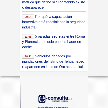
a
métrica que define si tu contenido existe
o desaparece
c
Por qué la capacitación
20:24
inmersiva está redefiniendo la seguridad
industrial
a
5 paradas secretas entre Roma
11:53
y Florencia que solo puedes hacer en
.
coche
Vehículos dañados por
18:22
inundaciones del Istmo de Tehuantepec
c
reaparecen en lotes de Oaxaca capital
sin marca de siniestro
o
Las bicicletas eléctricas que
20:00
están cambiando cómo nos movemos
en las ciudades latinoamericanas
m
Llantas en México: cómo elegir
21:45
la mejor opción y comprar con confianza