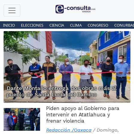
INICIO
ELECCIONES
CIENCIA
CLIMA
CONGRESO
CONURBA
Dante Montaño entrega dos obras más al
pueblo de Santa Lucía del Camino
Piden apoyo al Gobierno para
intervenir en Atatlahuca y
frenar violencia
Redacción /Oaxaca
/
Domingo,