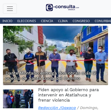
INICIO
ELECCIONES
CIENCIA
CLIMA
CONGRESO
CONURBA
Dante Montaño entrega dos obras más al
pueblo de Santa Lucía del Camino
Piden apoyo al Gobierno para
intervenir en Atatlahuca y
frenar violencia
Redacción /Oaxaca
/
Domingo,