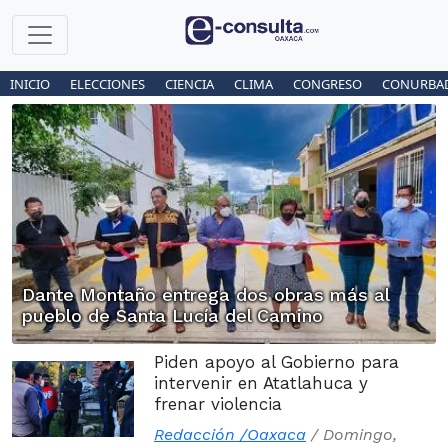
INICIO
ELECCIONES
CIENCIA
CLIMA
CONGRESO
CONURBA
Dante Montaño entrega dos obras más al
pueblo de Santa Lucía del Camino
Piden apoyo al Gobierno para
intervenir en Atatlahuca y
frenar violencia
Redacción /Oaxaca
/
Domingo,