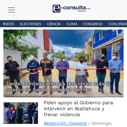
INICIO
ELECCIONES
CIENCIA
CLIMA
CONGRESO
CONURBA
Dante Montaño entrega dos obras más al
pueblo de Santa Lucía del Camino
Piden apoyo al Gobierno para
intervenir en Atatlahuca y
frenar violencia
Redacción /Oaxaca
/
Domingo,