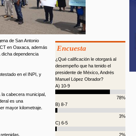
gena de San Antonio
Encuesta
 SCT en Oaxaca, además
a dicha dependencia
¿Qué calificación le otorgará al
desempeño que ha tenido el
presidente de México, Andrés
testado en el INPI, y
Manuel López Obrador?
A) 10-9
 la cabecera municipal,
78%
deral es una
B) 8-7
er mayor kilometraje.
3%
C) 6-5
 retenidas.
2%