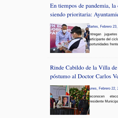
En tiempos de pandemia, la 
siendo prioritaria: Ayuntam
Martes, Febrero 23,
Entregan juguete
participante del cic
oportunidades frent
Rinde Cabildo de la Villa d
póstumo al Doctor Carlos Ve
Lunes, Febrero 22, 
Reconocen ete
Presidente Municipa