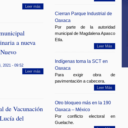
Leer más
Cierran Parque Industrial de
Oaxaca
Por parte de la autoridad
municipal
municipal de Magdalena Apasco
Etla.
naria a nueva
Leer Más
 Nuevo
Indígenas toma la SCT en
, 2021 - 09:52
Oaxaca
Leer más
Para exigir obra de
pavimentación a cabecera.
Leer Más
Otro bloqueo más en la 190
al de Vacunación
Oaxaca – México
Por conflicto electoral en
 Lucía del
Guelache.