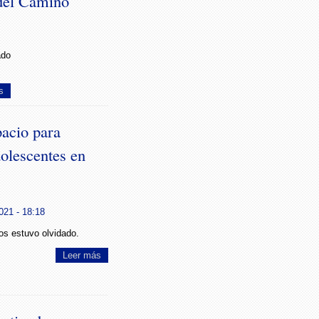
 del Camino
ado
s
acio para
dolescentes en
021 - 18:18
os estuvo olvidado.
Leer más