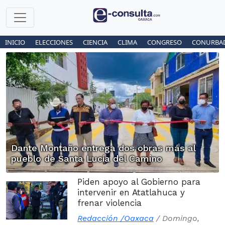
INICIO
ELECCIONES
CIENCIA
CLIMA
CONGRESO
CONURBA
Dante Montaño entrega dos obras más al
pueblo de Santa Lucía del Camino
Piden apoyo al Gobierno para
intervenir en Atatlahuca y
frenar violencia
Redacción /Oaxaca
/
Domingo,