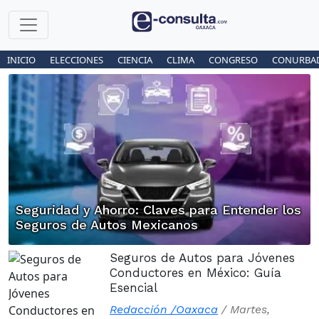
INICIO
ELECCIONES
CIENCIA
CLIMA
CONGRESO
CONURBA
Seguridad y Ahorro: Claves para Entender los
Seguros de Autos Mexicanos
Seguros de Autos para Jóvenes
Conductores en México: Guía
Esencial
Redacción /Oaxaca
/
Martes,