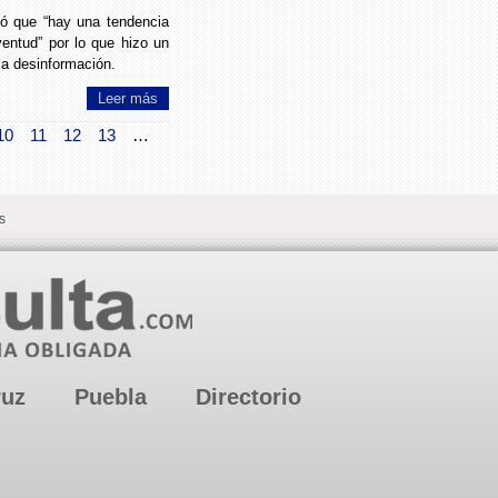
ló que “hay una tendencia
ventud” por lo que hizo un
la desinformación.
Leer más
10
11
12
13
…
s
ruz
Puebla
Directorio