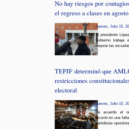
No hay riesgos por contagi
el regreso a clases en agos
Jueves, Julio 15, 2
El presidente Lópe
Gobierno trabaja 
mejorar las escuelas
TEPJF determinó que AMLO
restricciones constitucional
electoral
Jueves, Julio 15, 2
De acuerdo el or
incurrió en una falta
partidistas opositor