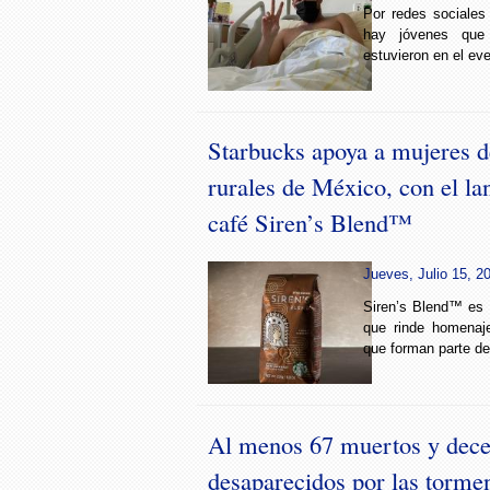
Por redes sociales
hay jóvenes que
estuvieron en el eve
Starbucks apoya a mujeres 
rurales de México, con el la
café Siren’s Blend™
Jueves, Julio 15, 2
Siren’s Blend™ es 
que rinde homenaj
que forman parte de 
Al menos 67 muertos y dece
desaparecidos por las tormen