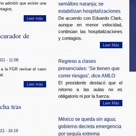
no admitió que existe una
semáforo naranja; se
tagios.
estabilizan hospitalizaciones
De acuerdo con Eduardo Clark,
Leer más
aunque en menor velocidad,
continúan las hospitalizaciones
curador de
y contagios.
Leer Más
021 - 11:08
Regreso a clases
presenciales: ‘Se tienen que
 a la FGR revisar el caso
al.
correr riesgos’, dice AMLO
El presidente destacó que el
Leer más
retorno a las aulas no es
obligatorio ni por la fuerza.
Leer Más
cha tras
México se queda sin agua;
gobierno decreta emergencia
021 - 16:19
por sequía extrema