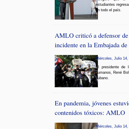
estudiantes regresa
en todo el país.
AMLO criticó a defensor d
incidente en la Embajada de
Miércoles, Julio 14,
El presidente de 
humanos, René Boli
cubano.
En pandemia, jóvenes estuvi
contenidos tóxicos: AMLO
Miércoles, Julio 14,