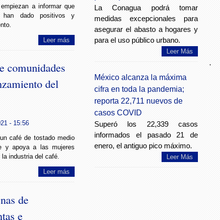
 empiezan a informar que
La Conagua podrá tomar
 han dado positivos y
medidas excepcionales para
nto.
asegurar el abasto a hogares y
para el uso público urbano.
Leer más
Leer Más
.
de comunidades
México alcanza la máxima
nzamiento del
cifra en toda la pandemia;
reporta 22,711 nuevos de
casos COVID
021 - 15:56
Superó los 22,339 casos
informados el pasado 21 de
un café de tostado medio
enero, el antiguo pico máximo.
e y apoya a las mujeres
la industria del café.
Leer Más
Leer más
nas de
tas e