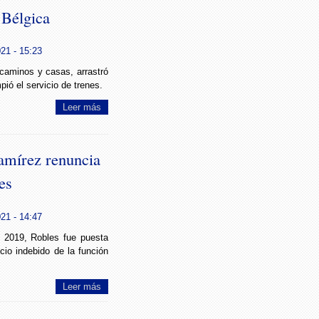
 Bélgica
021 - 15:23
caminos y casas, arrastró
pió el servicio de trenes.
Leer más
amírez renuncia
es
021 - 14:47
 2019, Robles fue puesta
icio indebido de la función
Leer más