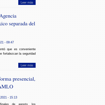
Leer más
Agencia
ico separada del
021 - 09:47
entó que es conveniente
ue fortalezcan la seguridad
Leer más
forma presencial,
: AMLO
 2021 - 15:13
inales de agosto, los