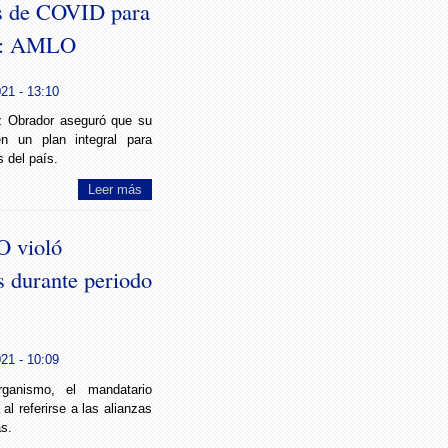
os de COVID para
to: AMLO
021 - 13:10
z Obrador aseguró que su
en un plan integral para
 del país.
Leer más
 violó
es durante periodo
021 - 10:09
ganismo, el mandatario
 al referirse a las alianzas
as.