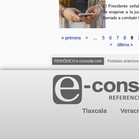
El Presidente seña
de enajenar a la ju
llamado a combatir 
« primera
<
…
5
6
7
8
9
>
última »
PERIÓDICO e-consulta.com
Portadas anteriore
Tlaxcala
Verac