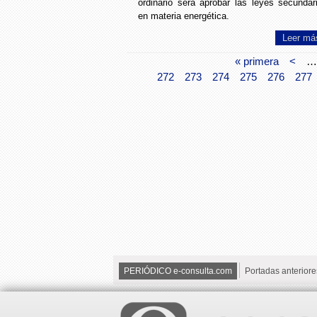
ordinario será aprobar las leyes secundar
en materia energética.
Leer má
« primera
<
…
272
273
274
275
276
277
PERIÓDICO e-consulta.com
Portadas anteriore