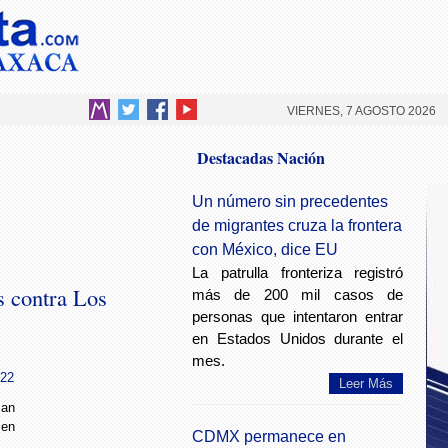
VIERNES, 7 AGOSTO 2026
Destacadas Nación
Un número sin precedentes
de migrantes cruza la frontera
con México, dice EU
La patrulla fronteriza registró
s contra Los
más de 200 mil casos de
personas que intentaron entrar
en Estados Unidos durante el
mes.
:22
Leer Más
can
 en
CDMX permanece en