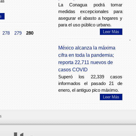
ias
La Conagua podrá tomar
medidas excepcionales para
s
asegurar el abasto a hogares y
para el uso público urbano.
Leer Más
278
279
280
.
México alcanza la máxima
cifra en toda la pandemia;
reporta 22,711 nuevos de
casos COVID
Superó los 22,339 casos
informados el pasado 21 de
enero, el antiguo pico máximo.
Leer Más
s