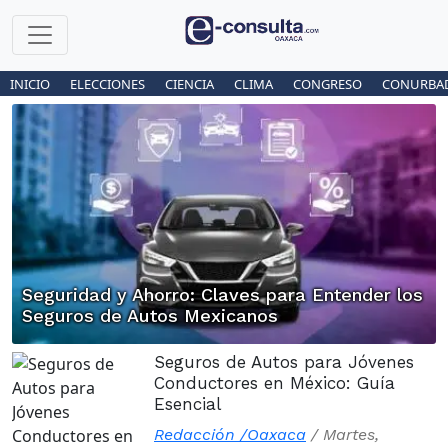
INICIO
ELECCIONES
CIENCIA
CLIMA
CONGRESO
CONURBA
Seguridad y Ahorro: Claves para Entender los
Seguros de Autos Mexicanos
Seguros de Autos para Jóvenes
Conductores en México: Guía
Esencial
Redacción /Oaxaca
/
Martes,