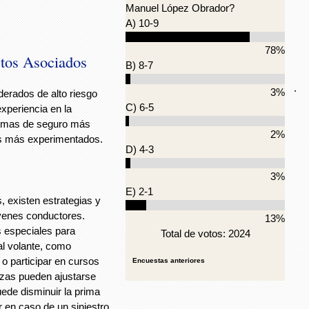
Manuel López Obrador?
A) 10-9
78%
stos Asociados
B) 8-7
.
3%
erados de alto riesgo
C) 6-5
experiencia en la
rimas de seguro más
2%
s más experimentados.
D) 4-3
3%
E) 2-1
, existen estrategias y
óvenes conductores.
13%
 especiales para
Total de votos: 2024
al volante, como
 o participar en cursos
Encuestas anteriores
izas pueden ajustarse
uede disminuir la prima
en caso de un siniestro.