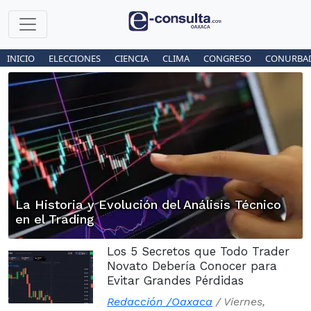
INICIO
ELECCIONES
CIENCIA
CLIMA
CONGRESO
CONURBA
La Historia y Evolución del Análisis Técnico
en el Trading
Los 5 Secretos que Todo Trader
Novato Debería Conocer para
Evitar Grandes Pérdidas
Redacción /Oaxaca
/
Viernes,