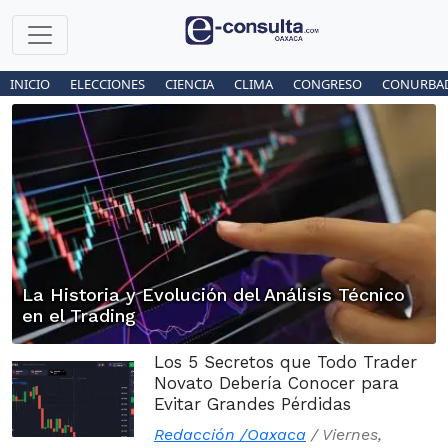
INICIO
ELECCIONES
CIENCIA
CLIMA
CONGRESO
CONURBA
La Historia y Evolución del Análisis Técnico
en el Trading
Los 5 Secretos que Todo Trader
Novato Debería Conocer para
Evitar Grandes Pérdidas
Redacción /Oaxaca
/
Viernes,