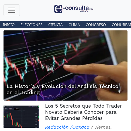
INICIO
ELECCIONES
CIENCIA
CLIMA
CONGRESO
CONURBA
La Historia y Evolución del Análisis Técnico
en el Trading
Los 5 Secretos que Todo Trader
Novato Debería Conocer para
Evitar Grandes Pérdidas
Redacción /Oaxaca
/
Viernes,