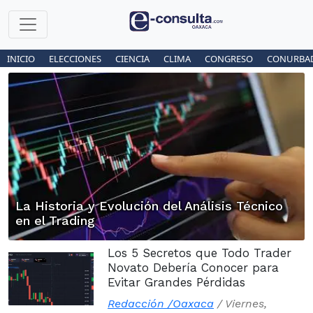
INICIO
ELECCIONES
CIENCIA
CLIMA
CONGRESO
CONURBA
La Historia y Evolución del Análisis Técnico
en el Trading
Los 5 Secretos que Todo Trader
Novato Debería Conocer para
Evitar Grandes Pérdidas
Redacción /Oaxaca
/
Viernes,