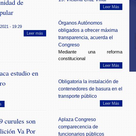
unidad de
Leer Más
pular
Órganos Autónomos
2021 - 19:29
obligados a ofrecer máxima
Leer más
transparencia, acuerda el
Congreso
Mediante una reforma
constitucional
Leer Más
aca estudio en
ro
Obligatoria la instalación de
contenedores de basura en el
transporte público
Leer Más
s
9 curules son
Aplaza Congreso
comparecencia de
lición Va Por
funcionarios públicos