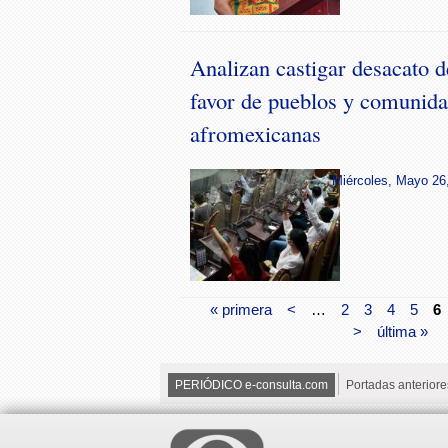
Analizan castigar desacato 
favor de pueblos y comunida
afromexicanas
Miércoles, Mayo 26,
« primera
<
…
2
3
4
5
6
>
última »
PERIÓDICO e-consulta.com
Portadas anteriore