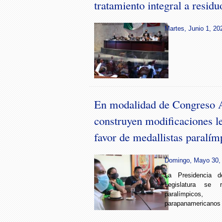
tratamiento integral a residu
Martes, Junio 1, 20
En modalidad de Congreso A
construyen modificaciones le
favor de medallistas paralím
Domingo, Mayo 30, 
La Presidencia 
Legislatura se r
paralímpicos,
parapanamericanos