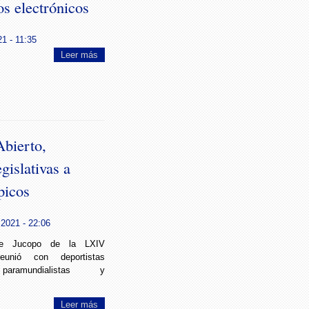
os electrónicos
21 - 11:35
Leer más
bierto,
gislativas a
picos
2021 - 22:06
de Jucopo de la LXIV
eunió con deportistas
 paramundialistas y
Leer más