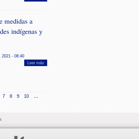
de medidas a
des indígenas y
 2021 - 08:40
Leer más
7
8
9
10
…
s