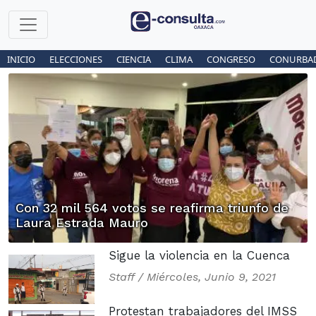
INICIO
ELECCIONES
CIENCIA
CLIMA
CONGRESO
CONURBA
Con 32 mil 564 votos se reafirma triunfo de
Laura Estrada Mauro
Sigue la violencia en la Cuenca
Staff /
Miércoles, Junio 9, 2021
Protestan trabajadores del IMSS