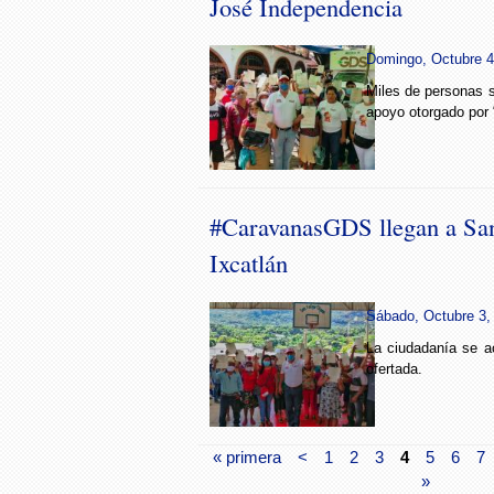
José Independencia
Domingo, Octubre 4
Miles de personas s
apoyo otorgado por 
#CaravanasGDS llegan a San
Ixcatlán
Sábado, Octubre 3, 
La ciudadanía se ac
ofertada.
« primera
<
1
2
3
4
5
6
7
»