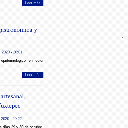
Leer más
gastronómica y
.
 2020 - 20:01
epidemiológico en color
Leer más
artesanal,
Tuxtepec
 2020 - 20:22
s días 29 y 30 de octubre.