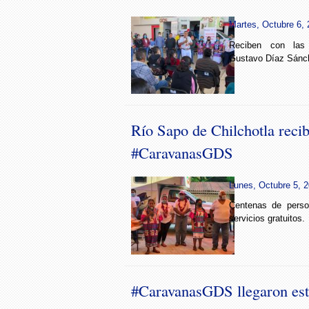
Martes, Octubre 6, 
Reciben con las 
Gustavo Díaz Sánc
Río Sapo de Chilchotla recib
#CaravanasGDS
Lunes, Octubre 5, 2
Centenas de perso
servicios gratuitos.
#CaravanasGDS llegaron es