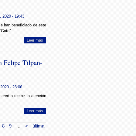
, 2020 - 19:43
e han beneficiado de este
“Gato”.
Leer más
 Felipe Tilpan-
2020 - 23:06
ercó a recibir la atención
Leer más
8
9
…
>
última