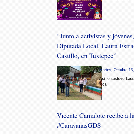
“Junto a activistas y jóvenes
Diputada Local, Laura Estra
Castillo, en Tuxtepec”
Martes, Octubre 13,
Así lo sostuvo Laur
local.
Vicente Camalote recibe a l
#CaravanasGDS