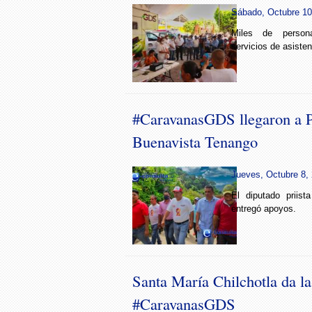
Sábado, Octubre 10
Miles de persona
servicios de asisten
#CaravanasGDS llegaron a 
Buenavista Tenango
Jueves, Octubre 8, 
El diputado priis
entregó apoyos.
Santa María Chilchotla da la
#CaravanasGDS