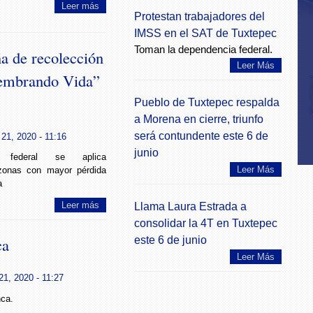
Leer más
Protestan trabajadores del
IMSS en el SAT de Tuxtepec
Toman la dependencia federal.
a de recolección
Leer Más
Sembrando Vida”
Pueblo de Tuxtepec respalda
a Morena en cierre, triunfo
será contundente este 6 de
21, 2020 - 11:16
junio
 federal se aplica
Leer Más
 zonas con mayor pérdida
a
Leer más
Llama Laura Estrada a
consolidar la 4T en Tuxtepec
ca
este 6 de junio
Leer Más
21, 2020 - 11:27
nca.