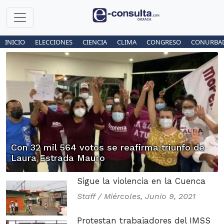
INICIO
ELECCIONES
CIENCIA
CLIMA
CONGRESO
CONURBA
Con 32 mil 564 votos se reafirma triunfo de
Laura Estrada Mauro
Sigue la violencia en la Cuenca
Staff /
Miércoles, Junio 9, 2021
Protestan trabajadores del IMSS