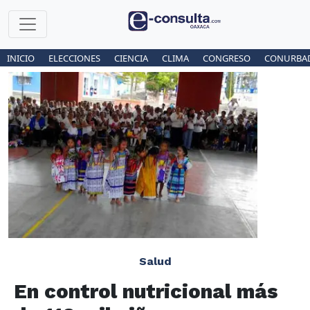
INICIO
ELECCIONES
CIENCIA
CLIMA
CONGRESO
CONURBA
Salud
En control nutricional más