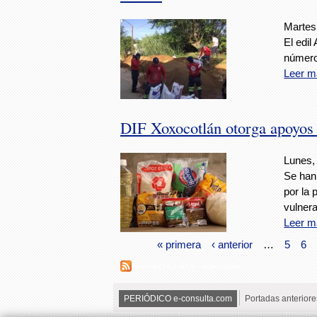
Martes,
El edil
número
Leer m
DIF Xoxocotlán otorga apoyos a
Lunes, 
Se han
por la
vulnera
Leer m
« primera
‹ anterior
…
5
6
Suscribirse a RSS - Xoxocotlán
PERIÓDICO e-consulta.com
Portadas anteriore