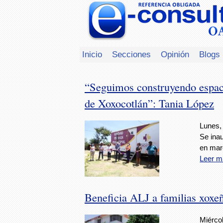
Inicio
Secciones
Opinión
Blogs
“Seguimos construyendo espaci
de Xoxocotlán”: Tania López
Lunes,
Se inau
en mar
Leer m
Beneficia ALJ a familias xoxeñ
Miércol