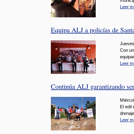
municip
Leer m
Equipa ALJ a policías de Sant
Jueves,
Con una
equipa
Leer m
Continúa ALJ garantizando ser
Miércol
El edil
drenaje
Leer m