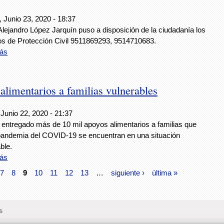
 Junio 23, 2020 - 18:37
 Alejandro López Jarquín puso a disposición de la ciudadanía los
s de Protección Civil 9511869293, 9514710683.
ás
limentarios a familias vulnerables
Junio 22, 2020 - 21:37
 entregado más de 10 mil apoyos alimentarios a familias que
 pandemia del COVID-19 se encuentran en una situación
ble.
ás
7
8
9
10
11
12
13
…
siguiente ›
última »
s