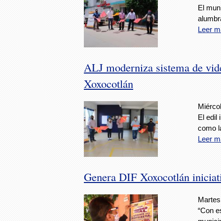
El muní
alumbra
Leer m
ALJ moderniza sistema de vide
Xoxocotlán
Miércol
El edil
como l
Leer m
Genera DIF Xoxocotlán iniciat
Martes,
“Con e