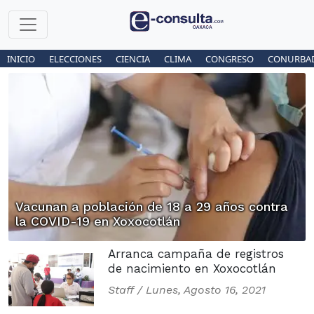
INICIO
ELECCIONES
CIENCIA
CLIMA
CONGRESO
CONURBA
Vacunan a población de 18 a 29 años contra
la COVID-19 en Xoxocotlán
Arranca campaña de registros
de nacimiento en Xoxocotlán
Staff /
Lunes, Agosto 16, 2021