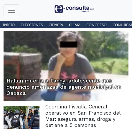
INICIO
ELECCIONES
CIENCIA
CLIMA
CONGRESO
CONURBA
Hallan muerta a Fanny, adolescente que
denunció amenazas de agente municipal en
Oaxaca
Coordina Fiscalía General
operativo en San Francisco del
Mar; asegura armas, droga y
detiene a 5 personas