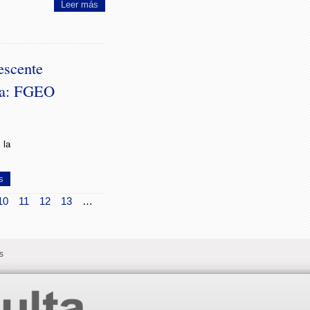
Leer más
escente
da: FGEO
 la
s
10
11
12
13
…
s