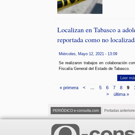
Localizan en Tabasco a adol
reportada como no localiza
Miércoles, Mayo 12, 2021 - 13:09
Se realizaron trabajos en colaboración con
Fiscalía General del Estado de Tabasco.
Leer má
« primera
<
…
5
6
7
8
9
>
última »
PERIÓDICO e-consulta.com
Portadas anteriore