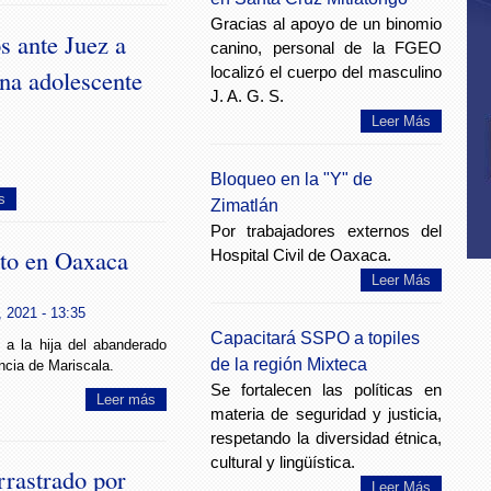
Gracias al apoyo de un binomio
 ante Juez a
canino, personal de la FGEO
localizó el cuerpo del masculino
una adolescente
J. A. G. S.
Leer Más
Bloqueo en la "Y" de
s
Zimatlán
Por trabajadores externos del
ato en Oaxaca
Hospital Civil de Oaxaca.
Leer Más
 2021 - 13:35
Capacitará SSPO a topiles
 a la hija del abanderado
de la región Mixteca
ncia de Mariscala.
Se fortalecen las políticas en
Leer más
materia de seguridad y justicia,
respetando la diversidad étnica,
cultural y lingüística.
rrastrado por
Leer Más