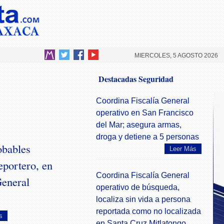
MIERCOLES, 5 AGOSTO 2026
Destacadas Seguridad
Coordina Fiscalía General
operativo en San Francisco
del Mar; asegura armas,
droga y detiene a 5 personas
obables
Leer Más
eportero, en
Coordina Fiscalía General
General
operativo de búsqueda,
localiza sin vida a persona
reportada como no localizada
s
en Santa Cruz Mitlatongo