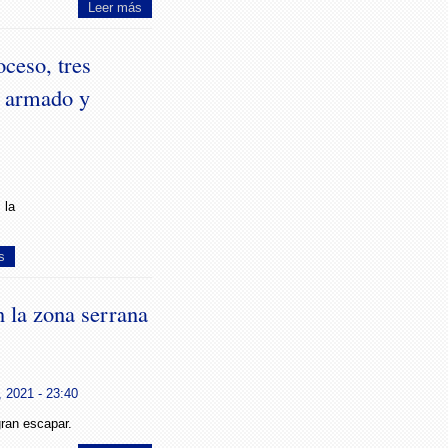
Leer más
oceso, tres
e armado y
 la
s
n la zona serrana
 2021 - 23:40
ran escapar.