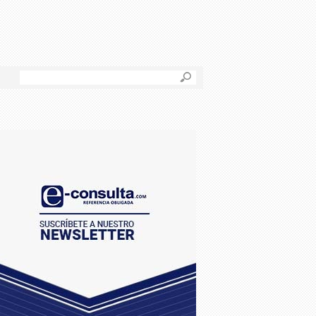
B
u
s
c
a
r