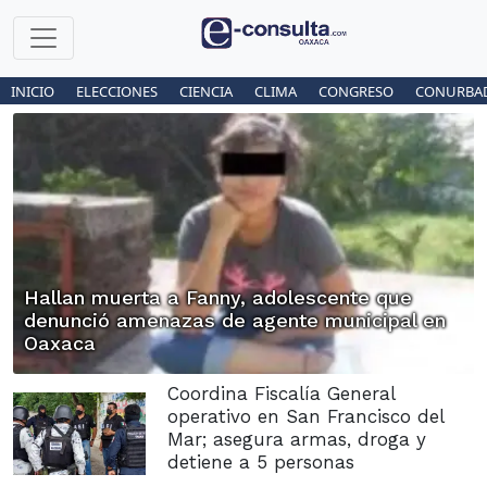
INICIO
ELECCIONES
CIENCIA
CLIMA
CONGRESO
CONURBA
Hallan muerta a Fanny, adolescente que
denunció amenazas de agente municipal en
Oaxaca
Coordina Fiscalía General
operativo en San Francisco del
Mar; asegura armas, droga y
detiene a 5 personas