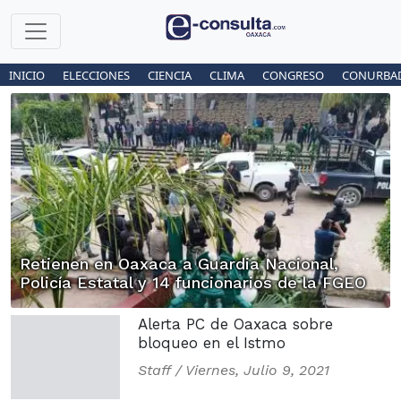
INICIO
ELECCIONES
CIENCIA
CLIMA
CONGRESO
CONURBA
Retienen en Oaxaca a Guardia Nacional,
Policía Estatal y 14 funcionarios de la FGEO
Alerta PC de Oaxaca sobre
bloqueo en el Istmo
Staff /
Viernes, Julio 9, 2021