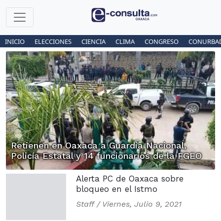
INICIO
ELECCIONES
CIENCIA
CLIMA
CONGRESO
CONURBA
Retienen en Oaxaca a Guardia Nacional,
Policía Estatal y 14 funcionarios de la FGEO
Alerta PC de Oaxaca sobre
bloqueo en el Istmo
Staff /
Viernes, Julio 9, 2021