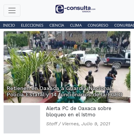
INICIO
ELECCIONES
CIENCIA
CLIMA
CONGRESO
CONURBA
Retienen en Oaxaca a Guardia Nacional,
Policía Estatal y 14 funcionarios de la FGEO
Alerta PC de Oaxaca sobre
bloqueo en el Istmo
Staff /
Viernes, Julio 9, 2021