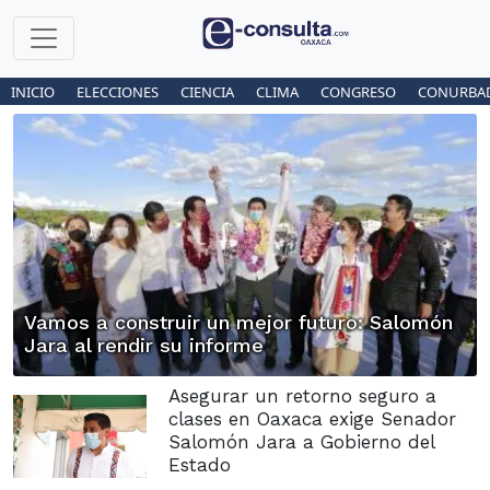
INICIO
ELECCIONES
CIENCIA
CLIMA
CONGRESO
CONURBA
Vamos a construir un mejor futuro: Salomón
Jara al rendir su informe
Asegurar un retorno seguro a
clases en Oaxaca exige Senador
Salomón Jara a Gobierno del
Estado