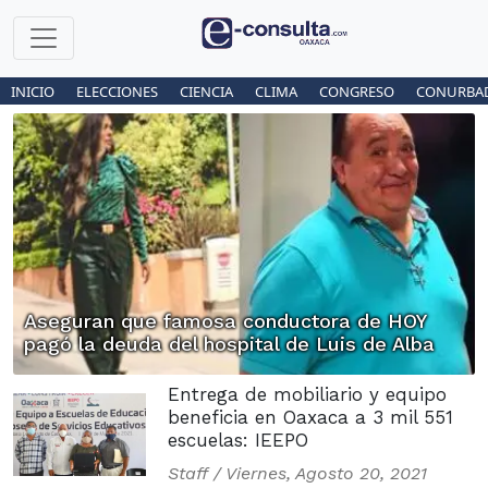
INICIO
ELECCIONES
CIENCIA
CLIMA
CONGRESO
CONURBA
Aseguran que famosa conductora de HOY
pagó la deuda del hospital de Luis de Alba
Entrega de mobiliario y equipo
beneficia en Oaxaca a 3 mil 551
escuelas: IEEPO
Staff /
Viernes, Agosto 20, 2021