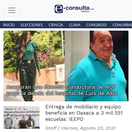
INICIO
ELECCIONES
CIENCIA
CLIMA
CONGRESO
CONURBA
Aseguran que famosa conductora de HOY
pagó la deuda del hospital de Luis de Alba
Entrega de mobiliario y equipo
beneficia en Oaxaca a 3 mil 551
escuelas: IEEPO
Staff /
Viernes, Agosto 20, 2021