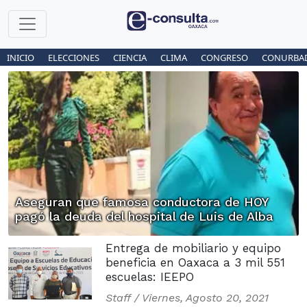
INICIO
ELECCIONES
CIENCIA
CLIMA
CONGRESO
CONURBA
Aseguran que famosa conductora de HOY
pagó la deuda del hospital de Luis de Alba
Entrega de mobiliario y equipo
beneficia en Oaxaca a 3 mil 551
escuelas: IEEPO
Staff /
Viernes, Agosto 20, 2021