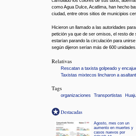
cambiado los colores de sus taxis, además
como Agua Dulce, Acatlima, han hecho bas
ciudad, entre otros sitios de municipios c
Hicieron un llamado a las autoridades par
petición ya que de ser omisos, el resto d
estarían parando la circulación para unirse
según dijeron serían más de 600 unidades
Relativas
Rescatan a taxista golpeado y encaju
Taxistas mixtecos lincharon a asaltan
Tags
organizaciones
Transportistas
Huaj
Destacadas
Agosto, mes con un
aumento en muertes y
casos nuevos por