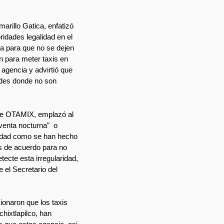
arillo Gatica, enfatizó
oridades legalidad en el
ía para que no se dejen
an para meter taxis en
agencia y advirtió que
ades donde no son
 de OTAMIX, emplazó al
“venta nocturna” o
idad como se han hecho
as de acuerdo para no
ecte esta irregularidad,
e el Secretario del
ionaron que los taxis
hixtlapilco, han