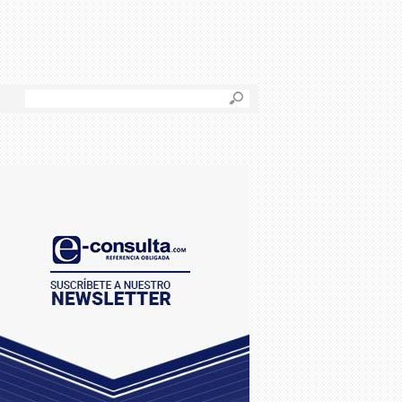
B
u
s
c
a
r