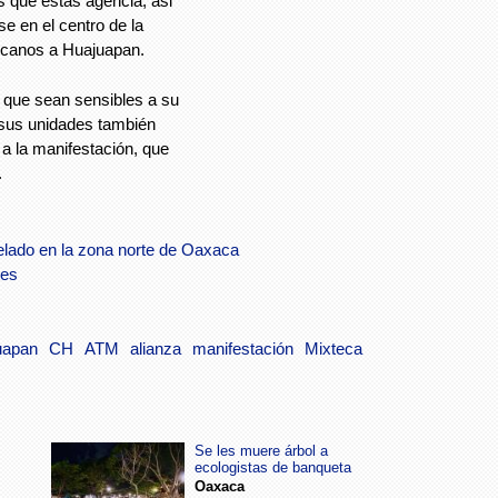
 que estas agencia, asi
e en el centro de la
ercanos a Huajuapan.
a que sean sensibles a su
e sus unidades también
 a la manifestación, que
.
elado en la zona norte de Oaxaca
tes
uapan
CH
ATM
alianza
manifestación
Mixteca
Se les muere árbol a
ecologistas de banqueta
Oaxaca