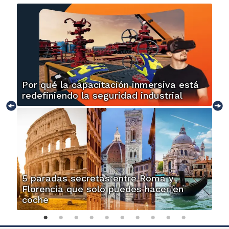
Por qué la capacitación inmersiva está
redefiniendo la seguridad industrial
5 paradas secretas entre Roma y
Florencia que solo puedes hacer en
coche