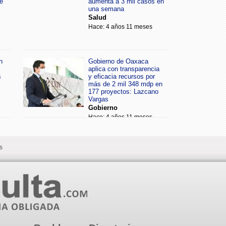
e
aumenta a 3 mil casos en
una semana
Salud
Hace: 4 años 11 meses
n
Gobierno de Oaxaca
aplica con transparencia
s
y eficacia recursos por
más de 2 mil 348 mdp en
177 proyectos: Lazcano
Vargas
Gobierno
Hace: 4 años 11 meses
s