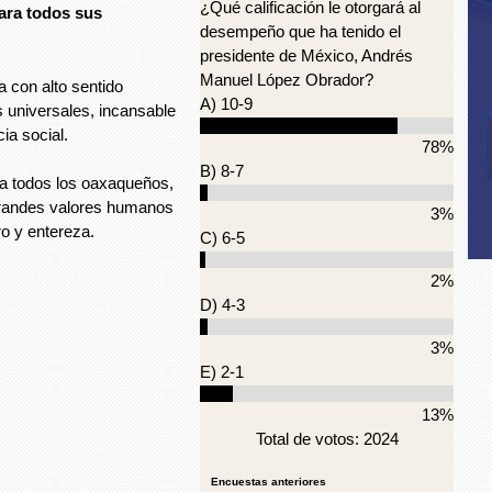
¿Qué calificación le otorgará al
ara todos sus
desempeño que ha tenido el
presidente de México, Andrés
Manuel López Obrador?
 con alto sentido
A) 10-9
 universales, incansable
ia social.
78%
B) 8-7
ra todos los oaxaqueños,
grandes valores humanos
3%
ro y entereza.
C) 6-5
2%
D) 4-3
3%
E) 2-1
13%
Total de votos: 2024
Encuestas anteriores