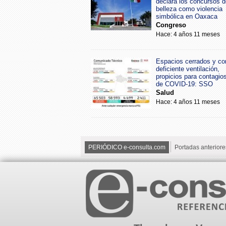
declara los concursos d
belleza como violencia
simbólica en Oaxaca
Congreso
Hace: 4 años 11 meses
Espacios cerrados y co
deficiente ventilación,
propicios para contagio
de COVID-19: SSO
Salud
Hace: 4 años 11 meses
PERIÓDICO e-consulta.com
Portadas anteriore