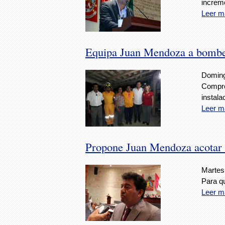
increme
Leer m
Equipa Juan Mendoza a bombe
Doming
Comprom
instala
Leer m
Propone Juan Mendoza acotar f
Martes
Para q
Leer m