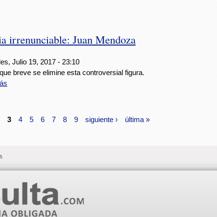
cia irrenunciable: Juan Mendoza
es, Julio 19, 2017 - 23:10
que breve se elimine esta controversial figura.
ás
3
4
5
6
7
8
9
siguiente ›
última »
s