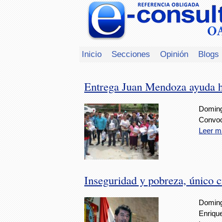
Inicio
Secciones
Opinión
Blogs
Entrega Juan Mendoza ayuda h
Doming
Convoc
Leer m
Inseguridad y pobreza, único
Doming
Enriqu