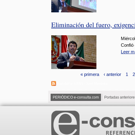
Eliminación del fuero, exigen
Miércol
Confió 
Leer m
« primera
‹ anterior
1
2
Suscribirse a RSS - Juan Mendoza
PERIÓDICO e-consulta.com
Portadas anteriore