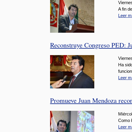
Viernes
A fin d
Leer m
Reconstruye Congreso PED: 
Viernes
Ha sido
funcion
Leer m
Promueve Juan Mendoza recon
Miércol
Como P
Leer m