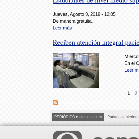
Jueves, Agosto 9, 2018 - 12:05
De manera gratuita.
Leer más
Reciben atención integral paci
Miércol
En el 
Leer m
1
2
Suscribirse a RSS - atención médica
PERIÓDICO e-consulta.com
Portadas anteriore