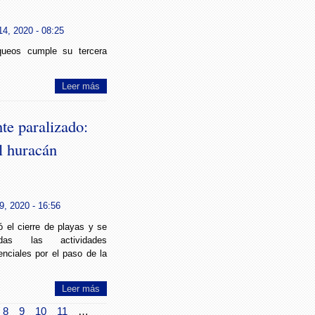
4, 2020 - 08:25
queos cumple su tercera
Leer más
te paralizado:
l huracán
9, 2020 - 16:56
ó el cierre de playas y se
odas las actividades
nciales por el paso de la
Leer más
8
9
10
11
…