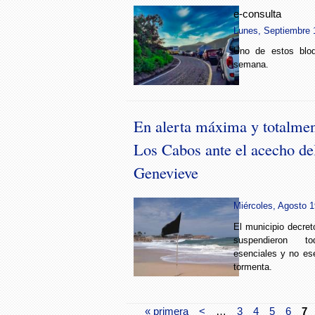
e-consulta
Lunes, Septiembre 1
Uno de estos blo
semana.
En alerta máxima y totalmen
Los Cabos ante el acecho de
Genevieve
Miércoles, Agosto 1
El municipio decret
suspendieron t
esenciales y no ese
tormenta.
« primera
<
…
3
4
5
6
7