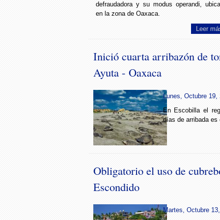
defraudadora y su modus operandi, ubic
en la zona de Oaxaca.
Leer má
Inició cuarta arribazón de t
Ayuta - Oaxaca
Lunes, Octubre 19, 
En Escobilla el reg
días de arribada es
Obligatorio el uso de cubre
Escondido
Martes, Octubre 13,