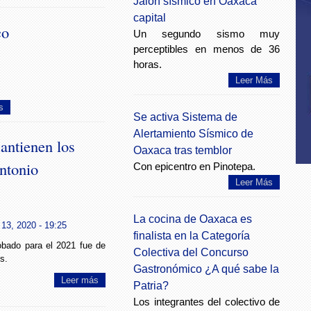
Jalón sísmico en Oaxaca
capital
co
Un segundo sismo muy
perceptibles en menos de 36
horas.
Leer Más
s
Se activa Sistema de
Alertamiento Sísmico de
antienen los
Oaxaca tras temblor
ntonio
Con epicentro en Pinotepa.
Leer Más
La cocina de Oaxaca es
13, 2020 - 19:25
finalista en la Categoría
obado para el 2021 fue de
Colectiva del Concurso
s.
Gastronómico ¿A qué sabe la
Leer más
Patria?
Los integrantes del colectivo de