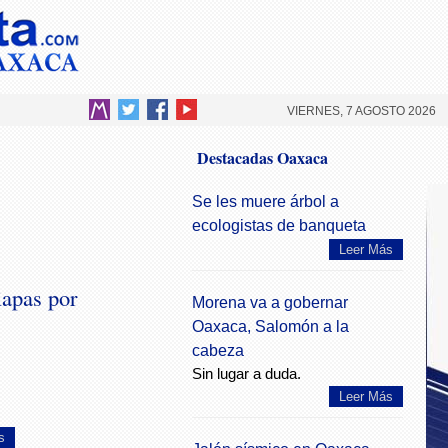
VIERNES, 7 AGOSTO 2026
Destacadas Oaxaca
Se les muere árbol a
ecologistas de banqueta
Leer Más
iapas por
Morena va a gobernar
Oaxaca, Salomón a la
cabeza
Sin lugar a duda.
Leer Más
s