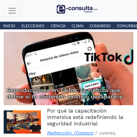
INICIO
ELECCIONES
CIENCIA
CLIMA
CONGRESO
CONURBA
Reproducciones en TikTok: la métrica que
define si tu contenido existe o desaparece
Por qué la capacitación
inmersiva está redefiniendo la
seguridad industrial
Redacción /Oaxaca
/
Jueves,