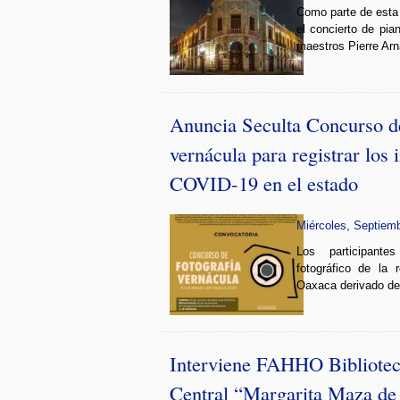
Como parte de esta 
el concierto de pia
maestros Pierre Arn
Anuncia Seculta Concurso de
vernácula para registrar los
COVID-19 en el estado
Miércoles, Septiemb
Los participante
fotográfico de la 
Oaxaca derivado de
Interviene FAHHO Bibliotec
Central “Margarita Maza de 