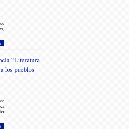
 de
s,
s
encia “Literatura
ra los pueblos
de
ica
ier
s