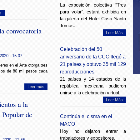
La exposición colectiva “Tres
para volar”, estará exhibida en
s
la galería del Hotel Casa Santo
Tomás.
la convocatoria
Leer Más
Celebración del 50
2020 - 15:07
aniversario de la CCO llegó a
21 países y obtuvo 35 mil 129
eres en el Arte otorga tres
cos de 80 mil pesos cada
reproducciones
21 países y 14 estados de la
república mexicana pudieron
Leer más
unirse a la celebración virtual.
Leer Más
ntos a la
e Popular de
Continúa el cisma en el
MACO
Hoy no dejaron entrar a
trabajadores y expositores.
, 2020 - 12:55