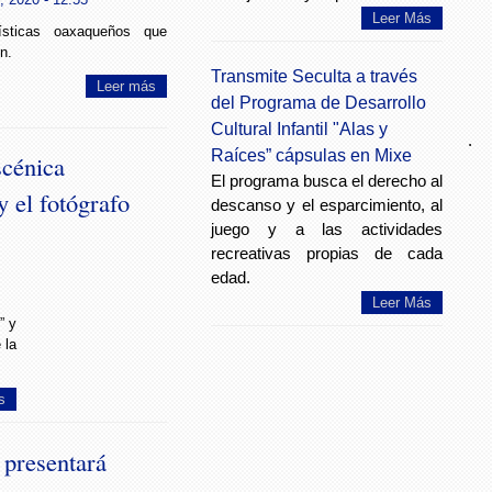
Leer Más
tísticas oaxaqueños que
n.
Transmite Seculta a través
Leer más
del Programa de Desarrollo
Cultural Infantil "Alas y
.
Raíces” cápsulas en Mixe
cénica
El programa busca el derecho al
 el fotógrafo
descanso y el esparcimiento, al
juego y a las actividades
recreativas propias de cada
edad.
Leer Más
” y
 la
s
 presentará