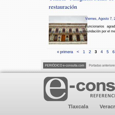
restauración
Viernes, Agosto 7, 
Funcionarios agra
Fundación por el me
« primera
<
1
2
3
4
5
6
PERIÓDICO e-consulta.com
Portadas anteriore
Tlaxcala
Verac