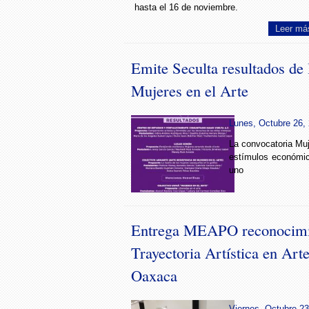
hasta el 16 de noviembre.
Leer má
Emite Seculta resultados de 
Mujeres en el Arte
Lunes, Octubre 26, 
La convocatoria Muj
estímulos económi
uno
Entrega MEAPO reconocimie
Trayectoria Artística en Art
Oaxaca
Viernes, Octubre 23