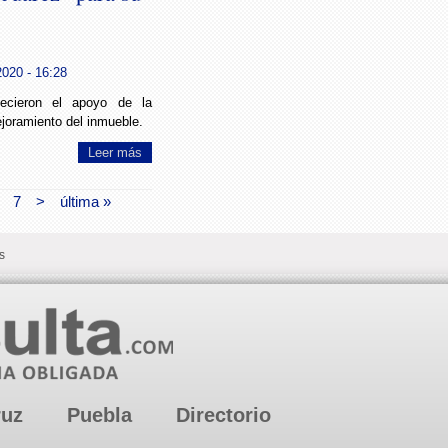
2020 - 16:28
decieron el apoyo de la
joramiento del inmueble.
Leer más
7
>
última »
s
ruz
Puebla
Directorio