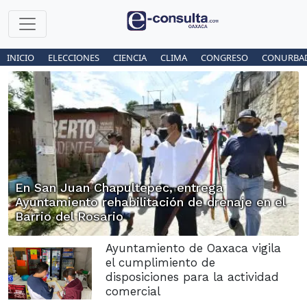
INICIO
ELECCIONES
CIENCIA
CLIMA
CONGRESO
CONURBA
En San Juan Chapultepec, entrega
Ayuntamiento rehabilitación de drenaje en el
Barrio del Rosario
Ayuntamiento de Oaxaca vigila
el cumplimiento de
disposiciones para la actividad
comercial