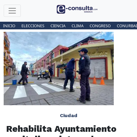
INICIO
ELECCIONES
CIENCIA
CLIMA
CONGRESO
CONURBA
Ciudad
Rehabilita Ayuntamiento